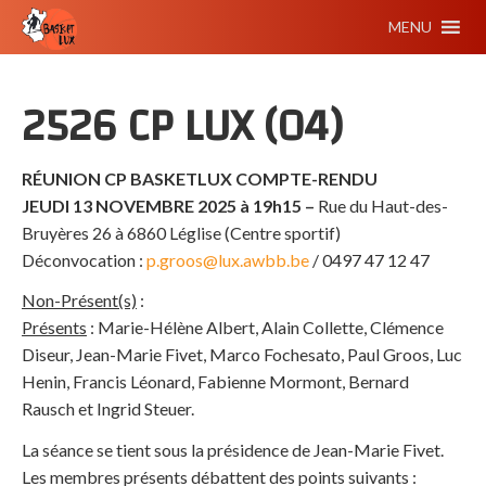
MENU
2526 CP LUX (04)
RÉUNION CP BASKETLUX
COMPTE-RENDU
JEUDI 13 NOVEMBRE
2025 à 19h15 –
Rue du Haut-des-
Bruyères 26 à 6860 Léglise (Centre sportif)
Déconvocation :
p.groos@lux.awbb.be
/ 0497 47 12 47
Non-Présent(s)
:
Présents
: Marie-Hélène Albert, Alain Collette, Clémence
Diseur, Jean-Marie Fivet, Marco Fochesato, Paul Groos, Luc
Henin, Francis Léonard, Fabienne Mormont, Bernard
Rausch et Ingrid Steuer.
La séance se tient sous la présidence de Jean-Marie Fivet.
Les membres présents débattent des points suivants :