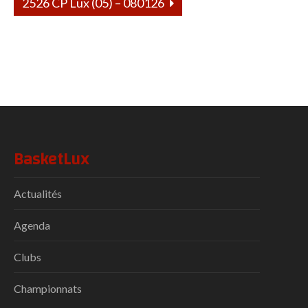
2526 CP Lux (05) – 080126
BasketLux
Actualités
Agenda
Clubs
Championnats