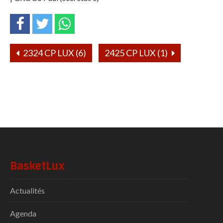
2324 CP LUX (6)
2425 CP LUX (1)
BasketLux
Actualités
Agenda