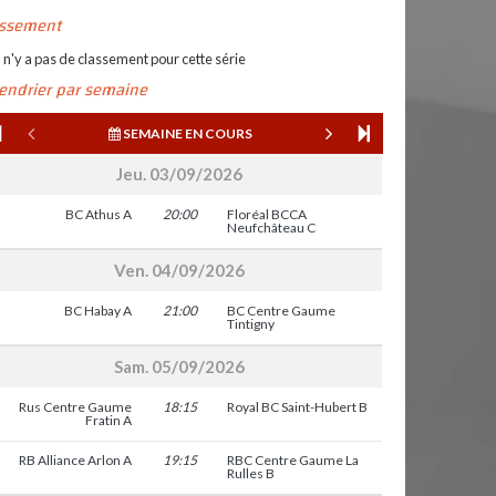
assement
l n'y a pas de classement pour cette série
lendrier par semaine
SEMAINE EN COURS
Jeu. 03/09/2026
BC Athus A
20:00
Floréal BCCA
Neufchâteau C
Ven. 04/09/2026
BC Habay A
21:00
BC Centre Gaume
Tintigny
Sam. 05/09/2026
Rus Centre Gaume
18:15
Royal BC Saint-Hubert B
Fratin A
RB Alliance Arlon A
19:15
RBC Centre Gaume La
Rulles B