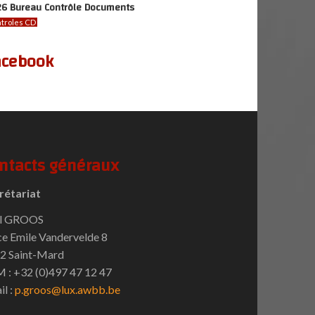
26 Bureau Contrôle Documents
troles CD
acebook
ntacts généraux
rétariat
l GROOS
ce Emile Vandervelde 8
2 Saint-Mard
 : +32 (0)497 47 12 47
il :
p.groos@lux.awbb.be