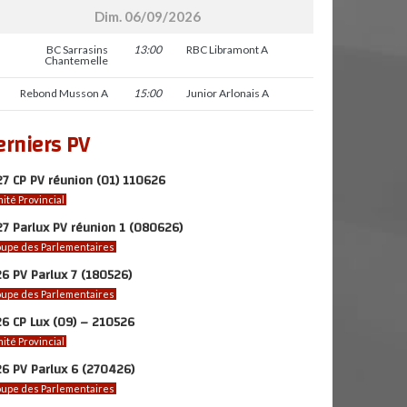
Dim. 06/09/2026
BC Sarrasins
13:00
RBC Libramont A
Chantemelle
Rebond Musson A
15:00
Junior Arlonais A
erniers PV
7 CP PV réunion (01) 110626
ité Provincial
7 Parlux PV réunion 1 (080626)
upe des Parlementaires
6 PV Parlux 7 (180526)
upe des Parlementaires
6 CP Lux (09) – 210526
ité Provincial
6 PV Parlux 6 (270426)
upe des Parlementaires