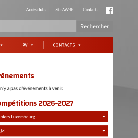
Accès clubs
Site AWBB
Contacts
Rechercher
PV
CONTACTS
vénements
l n'y a pas d'événements à venir.
ompétitions 2026-2027
eniors Luxembourg
1M