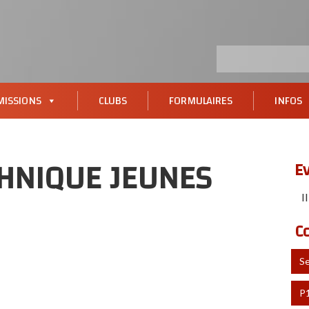
ISSIONS
CLUBS
FORMULAIRES
INFOS
HNIQUE JEUNES
E
I
C
S
P