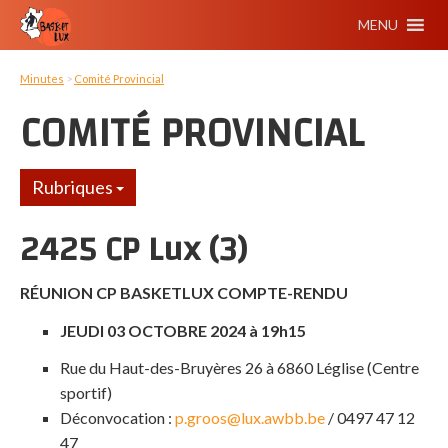
MENU
Minutes
>
Comité Provincial
COMITÉ PROVINCIAL
Rubriques
2425 CP Lux (3)
RÉUNION CP BASKETLUX
COMPTE-RENDU
JEUDI 03 OCTOBRE 2024 à 19h15
Rue du Haut-des-Bruyères 26 à 6860 Léglise
(Centre
sportif)
Déconvocation :
p.groos@lux.awbb.be
/ 0497 47 12
47