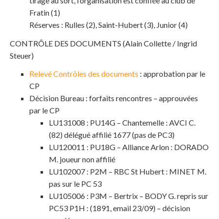
tirage au sort, l’organisation est confiée au club de
Fratin (1)
Réserves : Rulles (2), Saint-Hubert (3), Junior (4)
CONTRÔLE DES DOCUMENTS (Alain Collette / Ingrid
Steuer)
Relevé Contrôles des documents
: approbation par le
CP
Décision Bureau : forfaits rencontres – approuvées
par le CP
LU131008 : PU14G – Chantemelle : AVCI C.
(82) délégué affilié 1677 (pas de PC3)
LU120011 : PU18G – Alliance Arlon : DORADO
M. joueur non affilié
LU102007 : P2M – RBC St Hubert : MINET M.
pas sur le PC 53
LU105006 : P3M – Bertrix – BODY G. repris sur
PC53 P1H : (1891, email 23/09) – décision