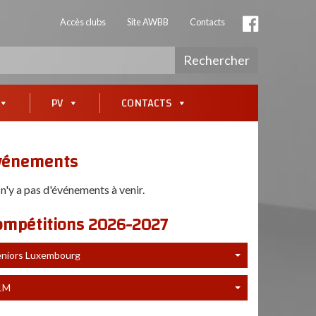
Accès clubs
Site AWBB
Contacts
Rechercher
PV
CONTACTS
vénements
l n'y a pas d'événements à venir.
ompétitions 2026-2027
eniors Luxembourg
1M