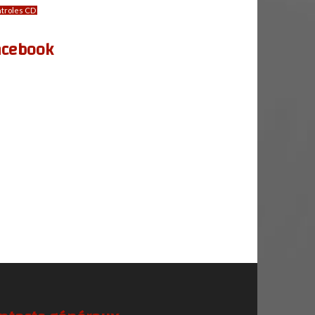
troles CD
acebook