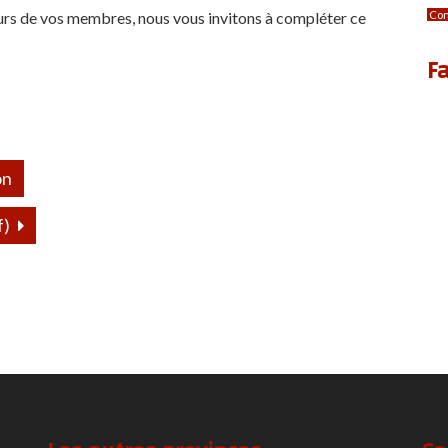
eurs de vos membres, nous vous invitons à compléter ce
Con
F
on
f)