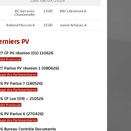
Dim. 06/09/2026
BC Sarrasins
13:00
RBC Libramont A
Chantemelle
Rebond Musson A
15:00
Junior Arlonais A
erniers PV
7 CP PV réunion (01) 110626
ité Provincial
7 Parlux PV réunion 1 (080626)
upe des Parlementaires
6 PV Parlux 7 (180526)
upe des Parlementaires
6 CP Lux (09) – 210526
ité Provincial
6 PV Parlux 6 (270426)
upe des Parlementaires
26 Bureau Contrôle Documents