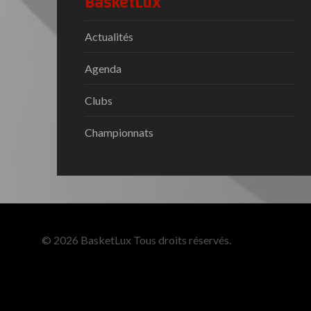
BasketLux
Actualités
Agenda
Clubs
Championnats
© 2026 BasketLux Tous droits réservés.