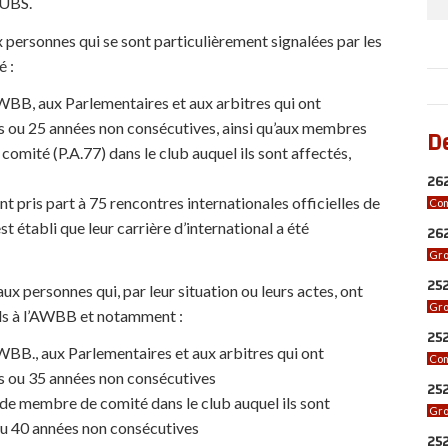
UBS.
 personnes qui se sont particulièrement signalées par les
é :
BB, aux Parlementaires et aux arbitres qui ont
 ou 25 années non consécutives, ainsi qu’aux membres
D
omité (P.A.77) dans le club auquel ils sont affectés,
262
nt pris part à 75 rencontres internationales officielles de
Com
est établi que leur carrière d’international a été
262
Gro
252
ux personnes qui, par leur situation ou leurs actes, ont
Gro
ls à l’AWBB et notamment :
252
BB., aux Parlementaires et aux arbitres qui ont
Com
s ou 35 années non consécutives
252
de membre de comité dans le club auquel ils sont
Gro
u 40 années non consécutives
25