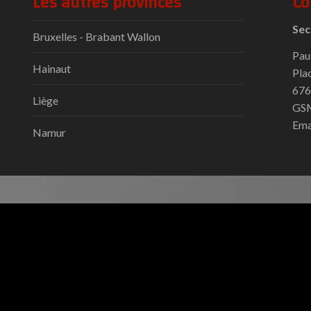
Les autres provinces
Co
Sec
Bruxelles - Brabant Wallon
Pau
Hainaut
Pla
676
Liège
GSM
Ema
Namur