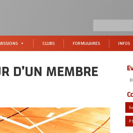
ISSIONS
CLUBS
FORMULAIRES
INFOS
UR D’UN MEMBRE
E
I
C
S
P