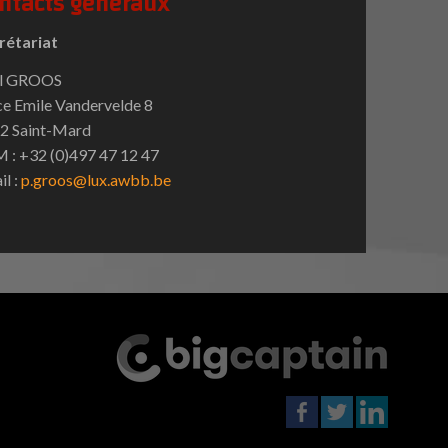
ntacts généraux
rétariat
l GROOS
ce Emile Vandervelde 8
2 Saint-Mard
 : +32 (0)497 47 12 47
il :
p.groos@lux.awbb.be