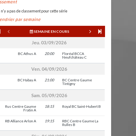
assement
l n'y a pas de classement pour cette série
lendrier par semaine
SEMAINE EN COURS
Jeu. 03/09/2026
BC Athus A
20:00
Floréal BCCA
Neufchâteau C
Ven. 04/09/2026
BC Habay A
21:00
BC Centre Gaume
Tintigny
Sam. 05/09/2026
Rus Centre Gaume
18:15
Royal BC Saint-Hubert B
Fratin A
RB Alliance Arlon A
19:15
RBC Centre Gaume La
Rulles B