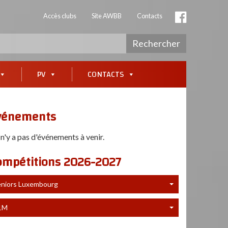
Accès clubs
Site AWBB
Contacts
Rechercher
PV
CONTACTS
vénements
l n'y a pas d'événements à venir.
ompétitions 2026-2027
eniors Luxembourg
1M