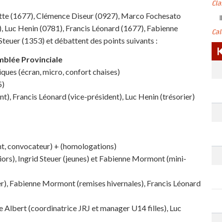
Cl
ette (1677), Clémence Diseur (0927), Marco Fochesato
I
, Luc Henin (0781), Francis Léonard (1677), Fabienne
Ca
euer (1353) et débattent des points suivants :
blée Provinciale
iques (écran, micro, confort chaises)
5)
t), Francis Léonard (vice-président), Luc Henin (trésorier)
nt, convocateur) + (homologations)
iors), Ingrid Steuer (jeunes) et Fabienne Mormont (mini-
), Fabienne Mormont (remises hivernales), Francis Léonard
 Albert (coordinatrice JRJ et manager U14 filles), Luc