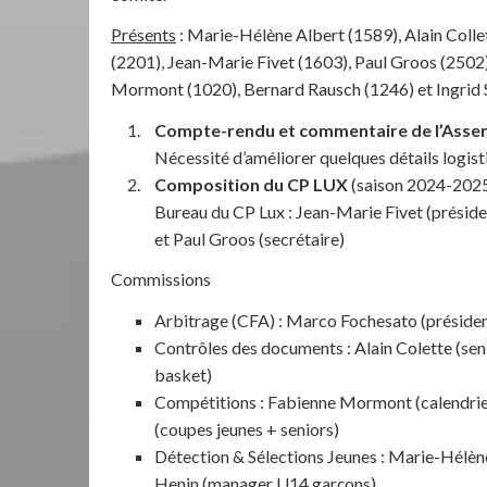
Présents
: Marie-Hélène Albert (1589), Alain Coll
(2201), Jean-Marie Fivet (1603), Paul Groos (2502)
Mormont (1020), Bernard Rausch (1246) et Ingrid St
Compte-rendu et commentaire de l’Assem
Nécessité d’améliorer quelques détails logist
Composition du CP LUX
(saison 2024-202
Bureau du CP Lux : Jean-Marie Fivet (présiden
et Paul Groos (secrétaire)
Commissions
Arbitrage (CFA) : Marco Fochesato (préside
Contrôles des documents : Alain Colette (sen
basket)
Compétitions : Fabienne Mormont (calendrier
(coupes jeunes + seniors)
Détection & Sélections Jeunes : Marie-Hélène
Henin (manager U14 garçons)