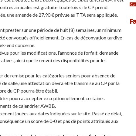
Con
ntres amicales est gratuite, toutefois si le CP prend
ée, une amende de 27,90 € prévue au TTA sera appliquée.
F
nt prester sur une période de huit (8) semaines, un minimum
 été convoqués officiellement. En cas de déconvation tardive
week-end concerné.
révus pour les modifications, l’annonce de forfait, demande
tives, ainsi que le renvoi des disponibilités pour les
er de remise pour les catégories seniors pour absence de
é de salle, une attestation devra être transmise au CP par la
bre du CP pourra être établi.
ndrier pourra accepter exceptionnellement certaines
ements de calendrier AWBB.
ement jouées aux dates indiquées sur le site. Passé ce délai,
onséquence un score de 0-0 et pas de points attribués aux