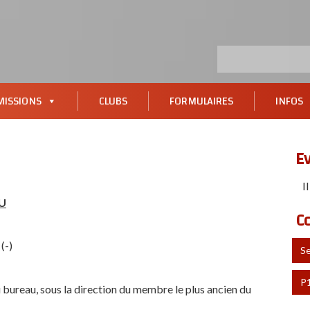
ISSIONS
CLUBS
FORMULAIRES
INFOS
E
I
U
C
(-)
S
P
du bureau, sous la direction du membre le plus ancien du