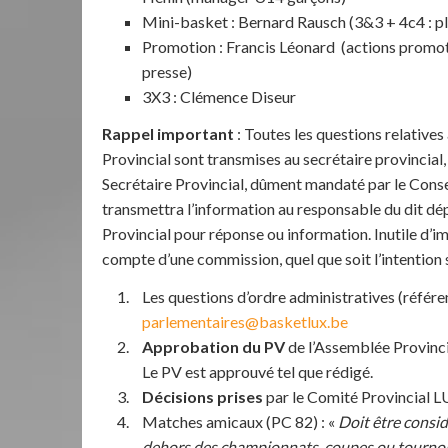
Mini-basket : Bernard Rausch (3&3 + 4c4 : p
Promotion : Francis Léonard (actions promoti
presse)
3X3 : Clémence Diseur
Rappel important
: Toutes les questions relativ
Provincial sont transmises au secrétaire provincial, 
Secrétaire Provincial, dûment mandaté par le Cons
transmettra l’information au responsable du dit 
Provincial pour réponse ou information. Inutile d’
compte d’une commission, quel que soit l’intention
Les questions d’ordre administratives (référ
parlementaires@basketlux.be
Approbation du PV
de l’Assemblée Provinci
Le PV est approuvé tel que rédigé.
Décisions prises
par le Comité Provincial L
Matches amicaux (PC 82) : «
Doit être consi
dehors des championnats, coupes ou tournois,