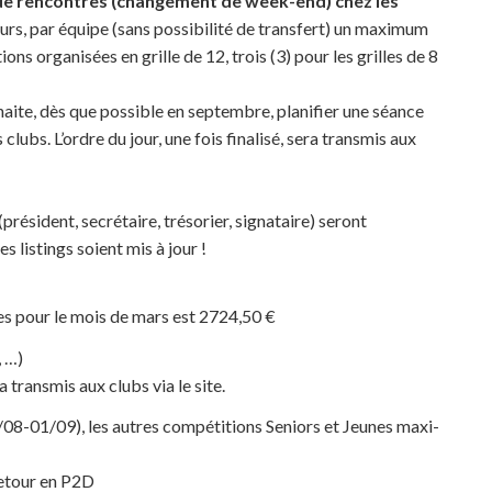
 de rencontres (changement de week-end) chez les
urs, par équipe (sans possibilité de transfert) un maximum
ns organisées en grille de 12, trois (3) pour les grilles de 8
aite, dès que possible en septembre, planifier une séance
lubs. L’ordre du jour, une fois finalisé, sera transmis aux
résident, secrétaire, trésorier, signataire) seront
s listings soient mis à jour !
s pour le mois de mars est 2724,50 €
, …)
transmis aux clubs via le site.
08-01/09), les autres compétitions Seniors et Jeunes maxi-
retour en P2D