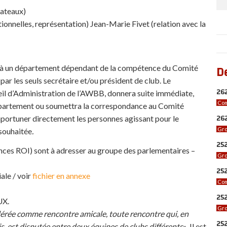
lateaux)
onnelles, représentation) Jean-Marie Fivet (relation avec la
D
es à un département dépendant de la compétence du Comité
par les seuls secrétaire et/ou président de club. Le
262
eil d’Administration de l’AWBB, donnera suite immédiate,
Com
département ou soumettra la correspondance au Comité
262
importuner directement les personnes agissant pour le
Gro
 souhaitée
.
252
ences ROI) sont à adresser au groupe des parlementaires –
Gro
252
ale / voir
fichier en annexe
Com
252
UX.
Gro
dérée comme rencontre amicale, toute rencontre qui, en
25
 est disputée entre deux équipes de clubs différents
». Il est