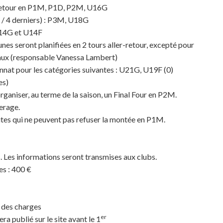
r-retour en P1M, P1D, P2M, U16G
rs / 4 derniers) : P3M, U18G
 U14G et U14F
eunes seront planifiées en 2 tours aller-retour, excepté pour
eaux (responsable Vanessa Lambert)
nnat pour les catégories suivantes : U21G, U19F (0)
es)
rganiser, au terme de la saison, un Final Four en P2M.
erage.
rites qui ne peuvent pas refuser la montée en P1M.
. Les informations seront transmises aux clubs.
es : 400 €
 des charges
er
ra publié sur le site avant le 1