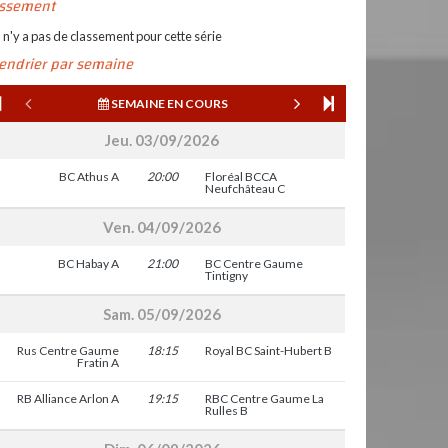
assement
l n'y a pas de classement pour cette série
lendrier par semaine
SEMAINE EN COURS
Jeu. 03/09/2026
BC Athus A
20:00
Floréal BCCA
Neufchâteau C
Ven. 04/09/2026
BC Habay A
21:00
BC Centre Gaume
Tintigny
Sam. 05/09/2026
Rus Centre Gaume
18:15
Royal BC Saint-Hubert B
Fratin A
RB Alliance Arlon A
19:15
RBC Centre Gaume La
Rulles B