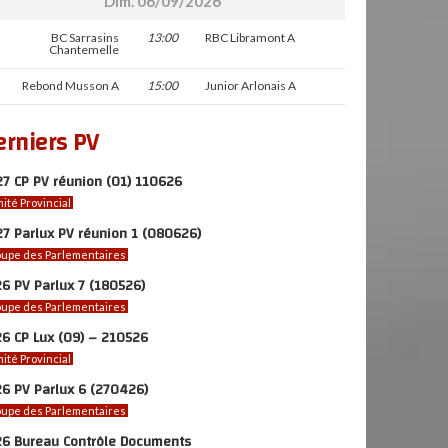
Dim. 06/09/2026
BC Sarrasins
13:00
RBC Libramont A
Chantemelle
Rebond Musson A
15:00
Junior Arlonais A
erniers PV
7 CP PV réunion (01) 110626
ité Provincial
7 Parlux PV réunion 1 (080626)
upe des Parlementaires
6 PV Parlux 7 (180526)
upe des Parlementaires
6 CP Lux (09) – 210526
ité Provincial
6 PV Parlux 6 (270426)
upe des Parlementaires
26 Bureau Contrôle Documents