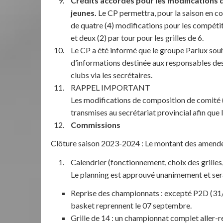
Crédits accordés pour les modifications
jeunes.
Le CP permettra, pour la saison en co
de quatre (4) modifications pour les compétitio
et deux (2) par tour pour les grilles de 6.
Le CP a été informé que le groupe Parlux souh
d’informations destinée aux responsables des c
clubs via les secrétaires.
RAPPEL IMPORTANT
Les modifications de composition de comité (p
transmises au secrétariat provincial afin que le
Commissions
Clôture saison 2023-2024 : Le montant des amende
Calendrier
(fonctionnement, choix des grilles
Le planning est approuvé unanimement et sera 
Reprise des championnats : excepté P2D (31/
basket reprennent le 07 septembre.
Grille de 14 : un championnat complet aller-