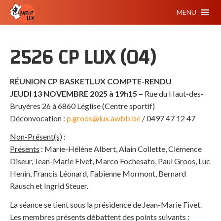
MENU
2526 CP LUX (04)
RÉUNION CP BASKETLUX
COMPTE-RENDU
JEUDI 13 NOVEMBRE
2025 à 19h15 –
Rue du Haut-des-
Bruyères 26 à 6860 Léglise (Centre sportif)
Déconvocation :
p.groos@lux.awbb.be
/ 0497 47 12 47
Non-Présent(s)
:
Présents
: Marie-Hélène Albert, Alain Collette, Clémence
Diseur, Jean-Marie Fivet, Marco Fochesato, Paul Groos, Luc
Henin, Francis Léonard, Fabienne Mormont, Bernard
Rausch et Ingrid Steuer.
La séance se tient sous la présidence de Jean-Marie Fivet.
Les membres présents débattent des points suivants :