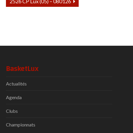
2526 CP Lux (05) – 080126
BasketLux
Actualités
Agenda
Clubs
Championnats